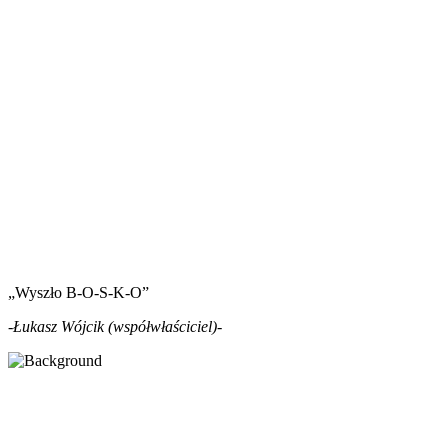
„Wyszło B-O-S-K-O”
-Łukasz Wójcik (współwłaściciel)-