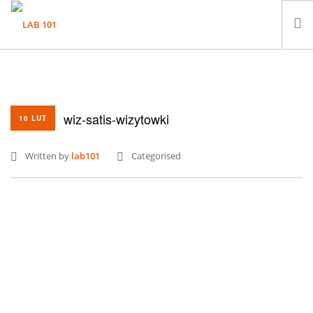
LABORATORIUM
PRÓBKI
wiz-satis-wizytowki
KONTAKT
10 LUT
Written by
lab101
Categorised