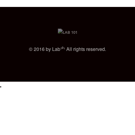
© 2016 by Lab¹⁰¹ All rights reserved.
Nasza strona internetowa używa plików cookies (tzw. ciasteczka) w celach
statystycznych, reklamowych oraz funkcjonalnych. Dzięki nim możemy
indywidualnie dostosować stronę do twoich potrzeb. Każdy może
zaakceptować pliki cookies albo ma możliwość wyłączenia ich w