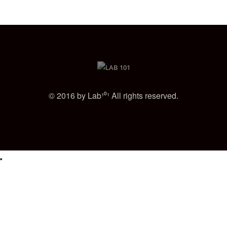
© 2016 by Lab¹⁰¹ All rights reserved.
Nasza strona internetowa używa plików cookies (tzw. ciasteczka) w celach
statystycznych, reklamowych oraz funkcjonalnych. Dzięki nim możemy
indywidualnie dostosować stronę do twoich potrzeb. Każdy może
zaakceptować pliki cookies albo ma możliwość wyłączenia ich w