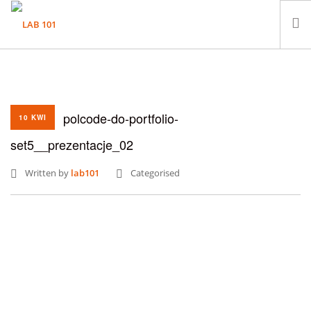
LABORATORIUM
PRÓBKI
polcode-do-portfolio-
KONTAKT
10 KWI
set5__prezentacje_02
Written by
lab101
Categorised