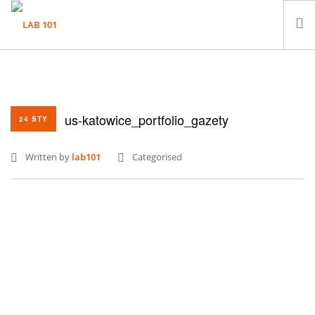
LABORATORIUM
PRÓBKI
us-katowice_portfolio_gazety
KONTAKT
24 STY
Written by
lab101
Categorised